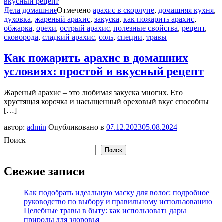
Дела домашние
Отмечено
арахис в скорлупе
,
домашняя кухня
,
духовка
,
жареный арахис
,
закуска
,
как пожарить арахис
,
обжарка
,
орехи
,
острый арахис
,
полезные свойства
,
рецепт
,
сковорода
,
сладкий арахис
,
соль
,
специи
,
травы
Как пожарить арахис в домашних
условиях: простой и вкусный рецепт
Жареный арахис – это любимая закуска многих. Его
хрустящая корочка и насыщенный ореховый вкус способны
[…]
автор:
admin
Опубликовано в
07.12.2023
05.08.2024
Поиск
Поиск
Свежие записи
Как подобрать идеальную маску для волос: подробное
руководство по выбору и правильному использованию
Целебные травы в быту: как использовать дары
природы для здоровья