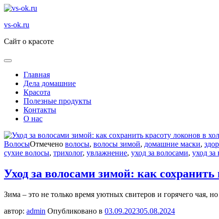
Перейти
к
vs-ok.ru
содержимому
Сайт о красоте
Главная
Дела домашние
Красота
Полезные продукты
Контакты
О нас
Волосы
Отмечено
волосы
,
волосы зимой
,
домашние маски
,
здор
сухие волосы
,
трихолог
,
увлажнение
,
уход за волосами
,
уход за
Уход за волосами зимой: как сохранить 
Зима – это не только время уютных свитеров и горячего чая, н
автор:
admin
Опубликовано в
03.09.2023
05.08.2024