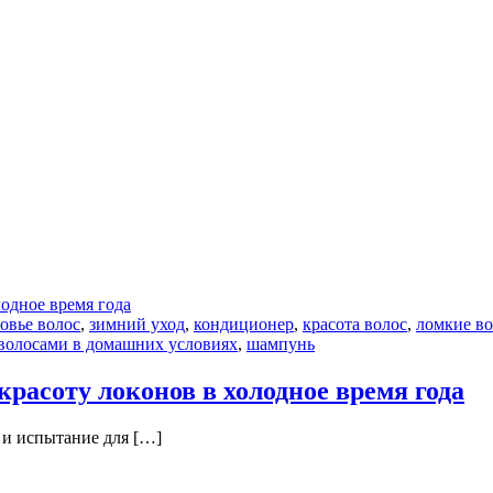
овье волос
,
зимний уход
,
кондиционер
,
красота волос
,
ломкие в
 волосами в домашних условиях
,
шампунь
красоту локонов в холодное время года
о и испытание для […]