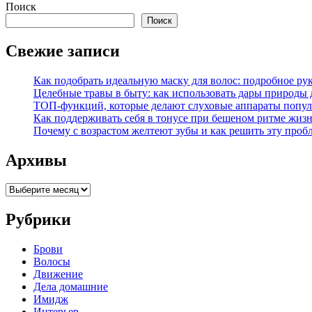
Поиск
Поиск
Свежие записи
Как подобрать идеальную маску для волос: подробное р
Целебные травы в быту: как использовать дары природы 
ТОП-функций, которые делают слуховые аппараты попул
Как поддерживать себя в тонусе при бешеном ритме жиз
Почему с возрастом желтеют зубы и как решить эту проб
Архивы
Архивы
Рубрики
Брови
Волосы
Движение
Дела домашние
Имидж
Интерьер