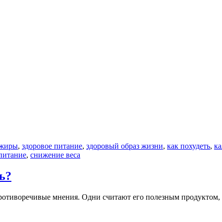
жиры
,
здоровое питание
,
здоровый образ жизни
,
как похудеть
,
ка
питание
,
снижение веса
ь?
противоречивые мнения. Одни считают его полезным продуктом,