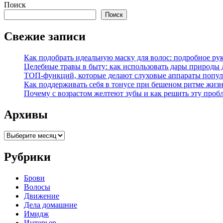
Поиск
Поиск
Свежие записи
Как подобрать идеальную маску для волос: подробное р
Целебные травы в быту: как использовать дары природы 
ТОП-функций, которые делают слуховые аппараты попул
Как поддерживать себя в тонусе при бешеном ритме жиз
Почему с возрастом желтеют зубы и как решить эту проб
Архивы
Архивы
Рубрики
Брови
Волосы
Движение
Дела домашние
Имидж
Интерьер