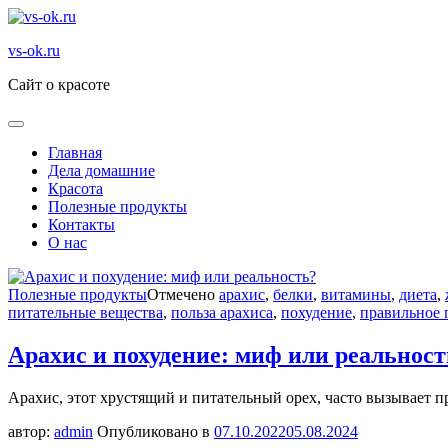
Перейти
к
vs-ok.ru
содержимому
Сайт о красоте
Главная
Дела домашние
Красота
Полезные продукты
Контакты
О нас
Полезные продукты
Отмечено
арахис
,
белки
,
витамины
,
диета
,
питательные вещества
,
польза арахиса
,
похудение
,
правильное 
Арахис и похудение: миф или реальност
Арахис, этот хрустящий и питательный орех, часто вызывает 
автор:
admin
Опубликовано в
07.10.2022
05.08.2024