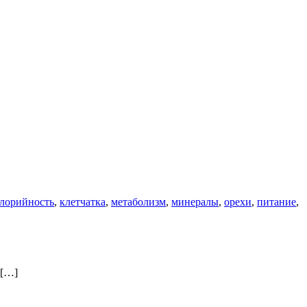
лорийность
,
клетчатка
,
метаболизм
,
минералы
,
орехи
,
питание
,
 […]