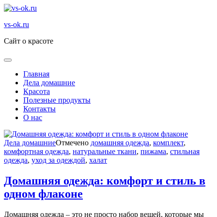
Перейти
к
vs-ok.ru
содержимому
Сайт о красоте
Главная
Дела домашние
Красота
Полезные продукты
Контакты
О нас
Дела домашние
Отмечено
домашняя одежда
,
комплект
,
комфортная одежда
,
натуральные ткани
,
пижама
,
стильная
одежда
,
уход за одеждой
,
халат
Домашняя одежда: комфорт и стиль в
одном флаконе
Домашняя одежда – это не просто набор вещей, которые мы