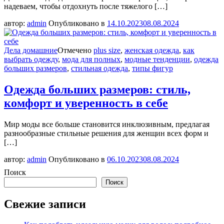
надеваем, чтобы отдохнуть после тяжелого […]
автор:
admin
Опубликовано в
14.10.2023
08.08.2024
Дела домашние
Отмечено
plus size
,
женская одежда
,
как
выбрать одежду
,
мода для полных
,
модные тенденции
,
одежда
больших размеров
,
стильная одежда
,
типы фигур
Одежда больших размеров: стиль,
комфорт и уверенность в себе
Мир моды все больше становится инклюзивным, предлагая
разнообразные стильные решения для женщин всех форм и
[…]
автор:
admin
Опубликовано в
06.10.2023
08.08.2024
Поиск
Поиск
Свежие записи